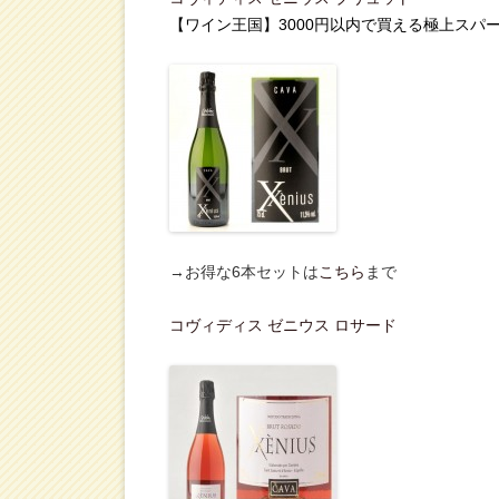
【ワイン王国】3000円以内で買える極上スパ
→お得な6本セットは
こちら
まで
コヴィディス ゼニウス ロサード