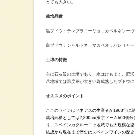
とても大きい。
栽培品種
黒ブドウ：テンプラニーリョ，カベルネソーヴ
白ブドウ：シャルドネ，マカベオ，パレリャー
土壌の特徴
主に石灰質の土壌であり、水はけもよく、肥沃
岳地域では温度差が大きい為成熟したブドウに
オススメのポイント
ここのワインは
ペネデスの生産者が1968年
栽培面積としては2,300ha(東京ドーム500
り、スペインカタルーニャ地域でも大規模な協
結成から現在まで歴史はスペインワインの歴史