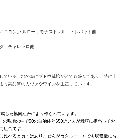
ィニヨン,メルロー，モナストレル，トレパット他
ダ，チャレッロ他
している土地の為にブドウ栽培がとても盛んであり、特に山
より高品質のカヴァやワインを生産しています。
に結成した協同組合により作られています。
個分）の敷地の中で50の自治体と650近い人が栽培に携わってお
同組合です。
に比べると長くはありませんがカタルーニャでも収穫量にお