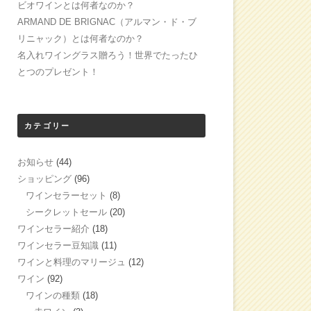
ビオワインとは何者なのか？
ARMAND DE BRIGNAC（アルマン・ド・ブ
リニャック）とは何者なのか？
名入れワイングラス贈ろう！世界でたったひ
とつのプレゼント！
カテゴリー
お知らせ
(44)
ショッピング
(96)
ワインセラーセット
(8)
シークレットセール
(20)
ワインセラー紹介
(18)
ワインセラー豆知識
(11)
ワインと料理のマリージュ
(12)
ワイン
(92)
ワインの種類
(18)