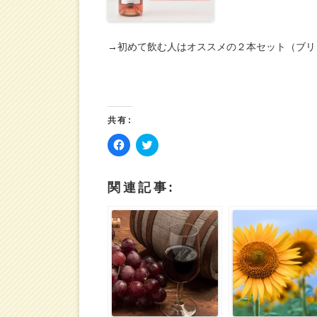
→初めて飲む人はオススメの２本セット（ブリ
共有:
F
ク
a
リ
c
ッ
e
ク
b
し
関連記事:
o
て
o
T
k
w
で
i
共
t
有
t
す
e
る
r
に
で
は
共
ク
有
リ
(
ッ
新
ク
し