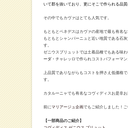
いて郡を抜いており、更にそこで作られる品質
その中でもカヴァはとても人気です。
もともとペネデスはカヴァの産地で最も有名な
もともとシャンパーニュと近い地質である石灰
す。
ゼニウスブリュットでは土着品種でもある味わ
ーダ・
チャレッロで作られコストパフォーマン
上品質でありながらもコストを押さえ低価格で
す。
カタルーニャでも有名なコヴィディスお是非お
前に
マリアージュ企画
でもご紹介しました！ご
【一部商品のご紹介】
コヴィディス ゼニウス ブリュット