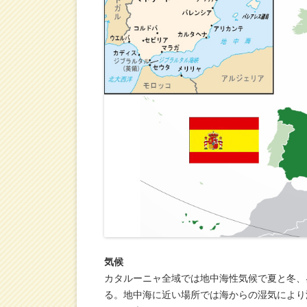
気候
カタルーニャ全域では地中海性気候で夏と冬、
る。地中海に近い場所では海からの湿気により