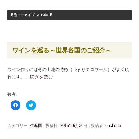
月別アーカイブ:
2015年6月
ワインを巡る～世界各国のご紹介～
ワイン作りにはその土地の特徴（つまりテロワール）がよく現
れます。...
続きを読む
共有:
F
ク
a
リ
c
ッ
e
ク
b
し
o
て
カテゴリー:
生産国
| 投稿日:
2015年6月30日
|
投稿者:
cachette
o
T
k
w
で
i