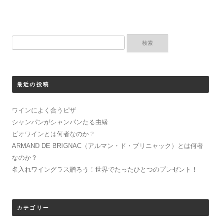
共
t
有
t
す
e
る
r
に
で
は
共
検
ク
有
リ
(
索:
ッ
新
ク
し
し
い
て
ウ
く
ィ
最近の投稿
だ
ン
さ
ド
い
ウ
(
で
ワインによく合うピザ
新
開
し
き
シャンパンがシャンパンたる由縁
い
ま
ウ
す
ビオワインとは何者なのか？
ィ
)
ン
ARMAND DE BRIGNAC（アルマン・ド・ブリニャック）とは何者
ド
ウ
なのか？
で
開
名入れワイングラス贈ろう！世界でたったひとつのプレゼント！
き
ま
す
)
カテゴリー