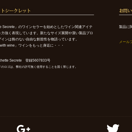
ette Secrete」のワインセラーを始めとしたワイン関連アイテ
製品に
を力強く表現しています。新たなサイズ展開や潔い製品プロ
ザインは咎のない自由な創造性を物語っています。
メール
ife with wine」ワインをもっと身近に・・・
ette Secrete 登録5607833号
ドのロゴは、弊社の許可無く使用することを固く禁じます。