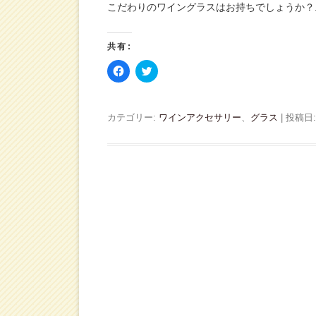
こだわりのワイングラスはお持ちでしょうか？.
共有:
F
ク
a
リ
c
ッ
e
ク
b
し
o
て
カテゴリー:
ワインアクセサリー
、
グラス
| 投稿日
o
T
k
w
で
i
共
t
有
t
す
e
る
r
に
で
は
共
ク
有
リ
(
ッ
新
ク
し
し
い
て
ウ
く
ィ
だ
ン
さ
ド
い
ウ
(
で
新
開