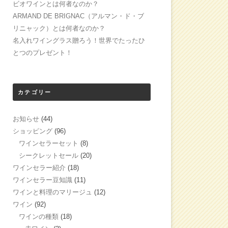
ビオワインとは何者なのか？
ARMAND DE BRIGNAC（アルマン・ド・ブ
リニャック）とは何者なのか？
名入れワイングラス贈ろう！世界でたったひ
とつのプレゼント！
カテゴリー
お知らせ
(44)
ショッピング
(96)
ワインセラーセット
(8)
シークレットセール
(20)
ワインセラー紹介
(18)
ワインセラー豆知識
(11)
ワインと料理のマリージュ
(12)
ワイン
(92)
ワインの種類
(18)