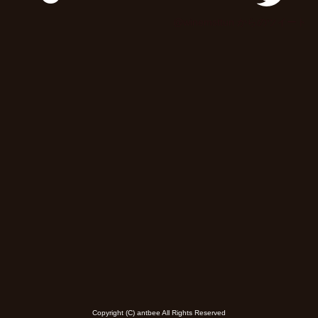
@winemsttun からのツイート
Copyright (C) antbee All Rights Reserved