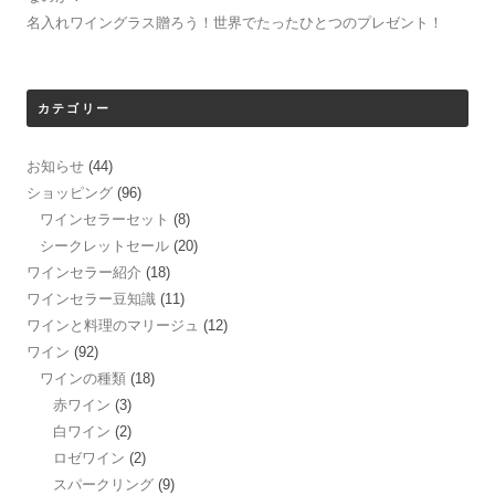
名入れワイングラス贈ろう！世界でたったひとつのプレゼント！
カテゴリー
お知らせ
(44)
ショッピング
(96)
ワインセラーセット
(8)
シークレットセール
(20)
ワインセラー紹介
(18)
ワインセラー豆知識
(11)
ワインと料理のマリージュ
(12)
ワイン
(92)
ワインの種類
(18)
赤ワイン
(3)
白ワイン
(2)
ロゼワイン
(2)
スパークリング
(9)