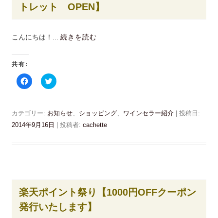
し
い
トレット OPEN】
て
ウ
く
ィ
だ
ン
さ
ド
い
ウ
こんにちは！...
続きを読む
(
で
新
開
し
き
い
ま
ウ
す
共有:
ィ
)
ン
F
ク
ド
a
リ
ウ
c
ッ
で
e
ク
開
b
し
き
o
て
カテゴリー:
ま
お知らせ
、
ショッピング
、
ワインセラー紹介
| 投稿日:
o
T
す
k
w
2014年9月16日
|
投稿者:
cachette
)
で
i
共
t
有
t
す
e
る
r
に
で
は
共
ク
有
リ
(
ッ
新
楽天ポイント祭り【1000円OFFクーポン
ク
し
し
い
発行いたします】
て
ウ
く
ィ