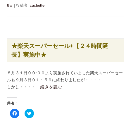
開
o
T
き
k
w
8日
|
投稿者:
cachette
ま
で
i
す
共
t
)
有
t
す
e
る
r
に
で
は
共
ク
有
リ
(
ッ
新
★楽天スーパーセール+【２４時間延
ク
し
し
い
長】実施中★
て
ウ
く
ィ
だ
ン
さ
ド
い
ウ
８月３１日００:００より実施されていました楽天スーパーセー
(
で
新
開
ルも９月３日０１：５９に終わりましたが・・・・
し
き
い
ま
しかし・・・・...
続きを読む
ウ
す
ィ
)
ン
ド
共有:
ウ
で
開
F
ク
き
a
リ
ま
c
ッ
す
e
ク
)
b
し