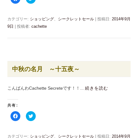
ィ
)
a
リ
ン
c
ッ
ド
e
ク
ウ
b
し
で
o
て
カテゴリー:
ショッピング
、
シークレットセール
| 投稿日:
2014年9月
開
o
T
き
k
w
9日
|
投稿者:
cachette
ま
で
i
す
共
t
)
有
t
す
e
る
r
に
で
は
共
ク
有
リ
(
ッ
新
中秋の名月 ～十五夜～
ク
し
し
い
て
ウ
く
ィ
だ
ン
こんばんわCachette Secreteです！！...
続きを読む
さ
ド
い
ウ
(
で
新
開
共有:
し
き
い
ま
ウ
す
F
ク
ィ
)
a
リ
ン
c
ッ
ド
e
ク
ウ
b
し
で
o
て
カテゴリー:
ショッピング
、
シークレットセール
| 投稿日:
2014年9月