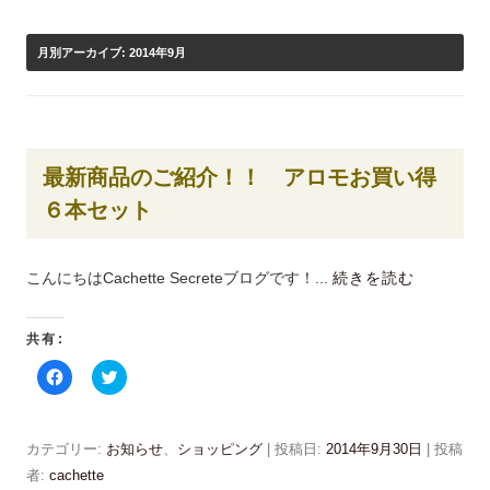
月別アーカイブ:
2014年9月
最新商品のご紹介！！ アロモお買い得
６本セット
こんにちはCachette Secreteブログです！...
続きを読む
共有:
F
ク
a
リ
c
ッ
e
ク
b
し
o
て
カテゴリー:
お知らせ
、
ショッピング
| 投稿日:
2014年9月30日
|
投稿
o
T
k
w
者:
cachette
で
i