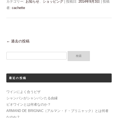
o
て
カテゴリー:
お知らせ
、
ショッピング
| 投稿日:
2014年9月3日
|
投稿
o
T
k
w
者:
cachette
で
i
共
t
有
t
す
e
る
r
に
で
は
共
ク
有
リ
(
投
←
過去の投稿
ッ
新
ク
し
し
い
稿
て
ウ
検
く
ィ
ナ
だ
ン
索:
さ
ド
ビ
い
ウ
(
で
ゲ
新
開
し
き
ー
最近の投稿
い
ま
ウ
す
シ
ィ
)
ン
ワインによく合うピザ
ョ
ド
ウ
シャンパンがシャンパンたる由縁
で
ン
開
ビオワインとは何者なのか？
き
ま
ARMAND DE BRIGNAC（アルマン・ド・ブリニャック）とは何者
す
)
なのか？