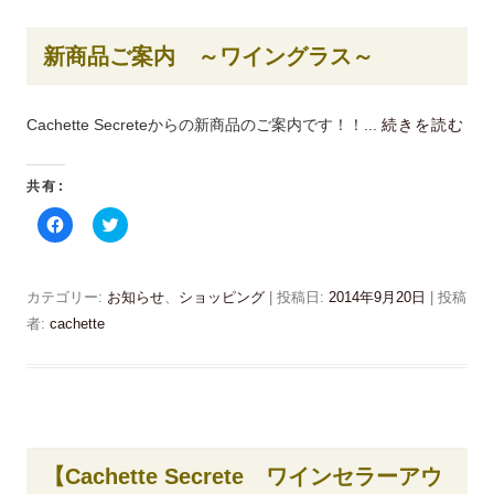
は
共
ク
有
リ
(
ッ
新
新商品ご案内 ～ワイングラス～
ク
し
し
い
て
ウ
く
ィ
だ
ン
Cachette Secreteからの新商品のご案内です！！...
続きを読む
さ
ド
い
ウ
(
で
新
開
共有:
し
き
い
ま
ウ
す
F
ク
ィ
)
a
リ
ン
c
ッ
ド
e
ク
ウ
b
し
で
o
て
カテゴリー:
お知らせ
、
ショッピング
| 投稿日:
2014年9月20日
|
投稿
開
o
T
き
k
w
者:
cachette
ま
で
i
す
共
t
)
有
t
す
e
る
r
に
で
は
共
ク
有
リ
(
ッ
新
【Cachette Secrete ワインセラーアウ
ク
し