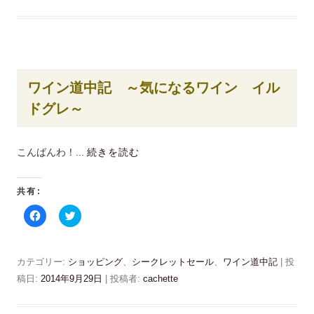
共
t
有
t
す
e
る
r
に
で
は
共
ク
有
リ
(
ッ
新
ワイン道中記 ～気になるワイン イル
ク
し
し
い
ドグレ～
て
ウ
く
ィ
だ
ン
さ
ド
い
ウ
こんばんわ！...
続きを読む
(
で
新
開
し
き
い
ま
ウ
す
共有:
ィ
)
ン
F
ク
ド
a
リ
ウ
c
ッ
で
e
ク
開
b
し
き
o
て
カテゴリー:
ま
ショッピング
、
シークレットセール
、
ワイン道中記
| 投
o
T
す
k
w
稿日:
2014年9月29日
|
投稿者:
cachette
)
で
i
共
t
有
t