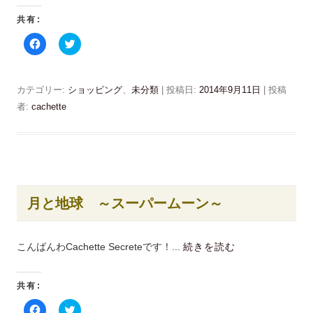
(
で
新
開
共有:
し
き
い
ま
ウ
す
F
ク
ィ
)
a
リ
ン
c
ッ
ド
e
ク
ウ
b
し
で
o
て
カテゴリー:
ショッピング
、
未分類
| 投稿日:
2014年9月11日
|
投稿
開
o
T
き
k
w
者:
cachette
ま
で
i
す
共
t
)
有
t
す
e
る
r
に
で
は
共
ク
有
リ
(
ッ
新
月と地球 ～スーパームーン～
ク
し
し
い
て
ウ
く
ィ
だ
ン
こんばんわCachette Secreteです！...
続きを読む
さ
ド
い
ウ
(
で
新
開
共有:
し
き
い
ま
ウ
す
F
ク