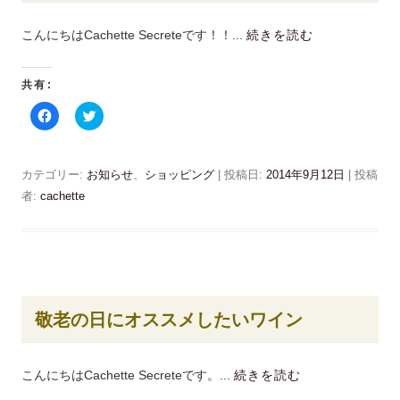
だ
ン
さ
ド
い
ウ
こんにちはCachette Secreteです！！...
続きを読む
(
で
新
開
し
き
い
ま
ウ
す
共有:
ィ
)
ン
F
ク
ド
a
リ
ウ
c
ッ
で
e
ク
開
b
し
き
o
て
カテゴリー:
ま
お知らせ
、
ショッピング
| 投稿日:
2014年9月12日
|
投稿
o
T
す
k
w
者:
cachette
)
で
i
共
t
有
t
す
e
る
r
に
で
は
共
ク
有
リ
(
ッ
新
敬老の日にオススメしたいワイン
ク
し
し
い
て
ウ
く
ィ
だ
ン
こんにちはCachette Secreteです。...
続きを読む
さ
ド
い
ウ