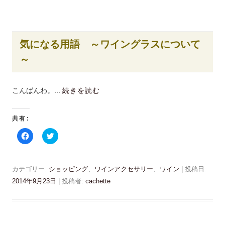
す
e
る
r
に
で
は
共
ク
有
リ
(
ッ
新
気になる用語 ～ワイングラスについて
ク
し
し
い
～
て
ウ
く
ィ
だ
ン
さ
ド
い
ウ
こんばんわ。...
続きを読む
(
で
新
開
し
き
い
ま
ウ
す
共有:
ィ
)
ン
F
ク
ド
a
リ
ウ
c
ッ
で
e
ク
開
b
し
き
o
て
カテゴリー:
ま
ショッピング
、
ワインアクセサリー
、
ワイン
| 投稿日:
o
T
す
k
w
2014年9月23日
|
投稿者:
cachette
)
で
i
共
t
有
t
す
e
る
r
に
で