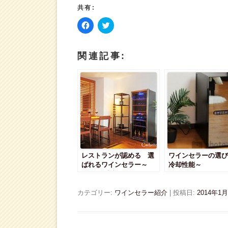
共有:
F
ク
a
リ
c
ッ
e
ク
b
し
関連記事:
o
て
o
T
k
w
で
i
共
t
有
t
す
e
る
r
に
で
は
共
ク
有
リ
(
ッ
新
ク
し
し
い
レストランが認める 選
て
ウ
ワインセラーの選び
く
ィ
ばれるワインセラー～
冷却性能～
だ
ン
120-140本収納～
さ
ド
い
ウ
(
で
カテゴリー:
ワインセラー紹介
| 投稿日:
2014年1
新
開
し
き
い
ま
ウ
す
ィ
)