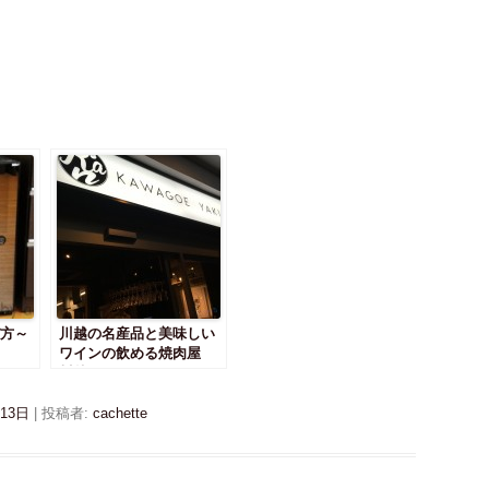
方～
川越の名産品と美味しい
ワインの飲める焼肉屋
川越焼肉 Kanさん
月13日
|
投稿者:
cachette