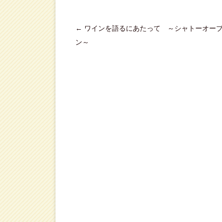
ン
ド
ウ
で
開
投
←
ワインを語るにあたって ～シャトーオー
き
ま
稿
ン～
す
)
ナ
ビ
ゲ
ー
シ
ョ
ン