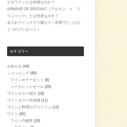
ビオワインとは何者なのか？
ARMAND DE BRIGNAC（アルマン・ド・ブ
リニャック）とは何者なのか？
名入れワイングラス贈ろう！世界でたったひ
とつのプレゼント！
カテゴリー
お知らせ
(44)
ショッピング
(96)
ワインセラーセット
(8)
シークレットセール
(20)
ワインセラー紹介
(18)
ワインセラー豆知識
(11)
ワインと料理のマリージュ
(12)
ワイン
(92)
ワインの種類
(18)