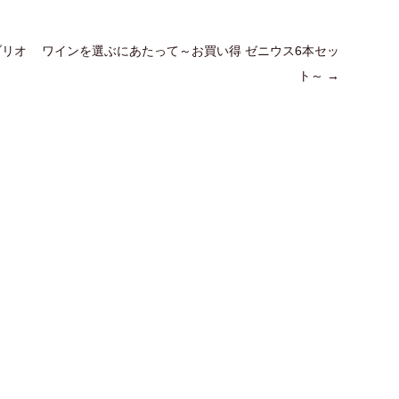
ブリオ
ワインを選ぶにあたって～お買い得 ゼニウス6本セッ
ト～
→