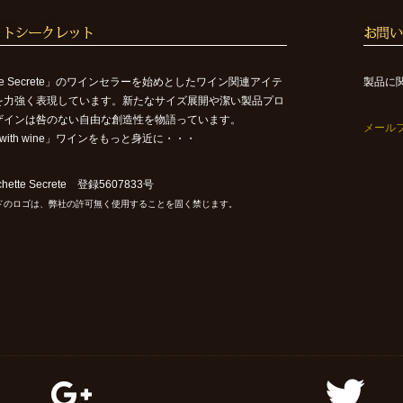
ette Secrete」のワインセラーを始めとしたワイン関連アイテ
製品に
を力強く表現しています。新たなサイズ展開や潔い製品プロ
ザインは咎のない自由な創造性を物語っています。
メール
ife with wine」ワインをもっと身近に・・・
ette Secrete 登録5607833号
ドのロゴは、弊社の許可無く使用することを固く禁じます。