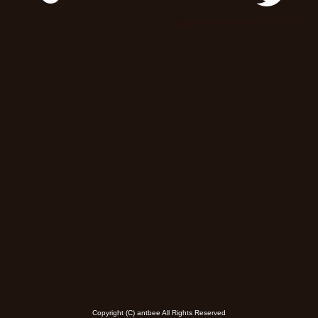
@winemsttun からのツイート
Copyright (C) antbee All Rights Reserved