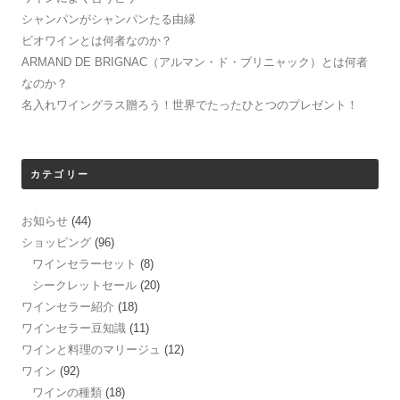
シャンパンがシャンパンたる由縁
ビオワインとは何者なのか？
ARMAND DE BRIGNAC（アルマン・ド・ブリニャック）とは何者
なのか？
名入れワイングラス贈ろう！世界でたったひとつのプレゼント！
カテゴリー
お知らせ
(44)
ショッピング
(96)
ワインセラーセット
(8)
シークレットセール
(20)
ワインセラー紹介
(18)
ワインセラー豆知識
(11)
ワインと料理のマリージュ
(12)
ワイン
(92)
ワインの種類
(18)