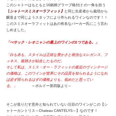
このシャトーはもともと16銘柄グラーブ格付け の一角を担う
【
シャトースミスオーラフィット】
と同じ生産者から栽培から
醸造まで同じようスタッフにより作られるワインなのです！！
このスミスオーラフィットはあの有名なパーカー氏にこう言わ
しめました。
「ぺサック・レオニャンの最上のワインの1つである。」
「白も赤も、スタイルは正統な豊かさと相当なエレガンス、フ
ィネス、複雑さが結合したものだ。
そして私は、スミス・オー・ラフィットの最近のヴィンテージ
の価格は、このワインが世界にその品質を知られるようになれ
ば必ず得られるはずの価格よりも、低めだと思ってい
る。」
～ボルドー第四版より～
そこが造りだす意外と知られていない注目のワインがこの【シ
ャトーカントリス～Chateau CANTELYS～】なのです！