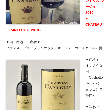
ントリス ル
ージュ
2010
～
CHATEAU
CANTELYS 2010～
▼国・産地・生産者▼
フランス・グラーブ・ペサックレオニャン・カティアール夫妻
▼価格▼
４，２００
円
（Cachette
Secreteシ
ョッピング
特価）
▼味わい・