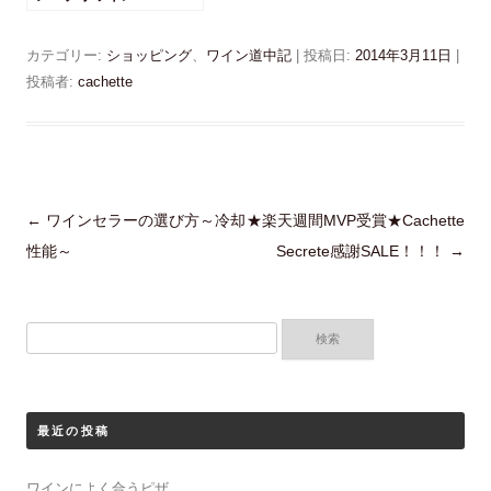
す
)
カテゴリー:
ショッピング
、
ワイン道中記
| 投稿日:
2014年3月11日
|
投稿者:
cachette
投
←
ワインセラーの選び方～冷却
★楽天週間MVP受賞★Cachette
稿
性能～
Secrete感謝SALE！！！
→
ナ
ビ
検
ゲ
索:
ー
シ
最近の投稿
ョ
ン
ワインによく合うピザ