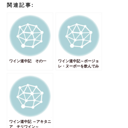
b
し
関連記事:
o
て
o
T
k
w
で
i
共
t
有
t
す
e
る
r
に
で
は
共
ク
有
リ
(
ッ
新
ク
し
し
い
ワイン道中記 その一
て
ウ
ワイン道中記～ボージョ
く
ィ
レ・ヌーボーを飲んでみ
だ
ン
て～
さ
ド
い
ウ
(
で
新
開
し
き
い
ま
ウ
す
ィ
)
ン
ド
ウ
で
開
き
ワイン道中記 ～アキタニ
ま
ア チリワイン～