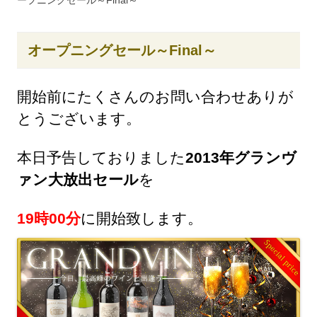
ープニングセール～Final～
オープニングセール～Final～
開始前にたくさんのお問い合わせありが
とうございます。
本日予告しておりました
2013年グランヴ
ァン大放出セール
を
19時00分
に開始致します。