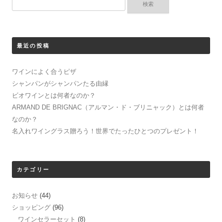
検
ゲ
索:
ー
シ
最近の投稿
ョ
ン
ワインによく合うピザ
シャンパンがシャンパンたる由縁
ビオワインとは何者なのか？
ARMAND DE BRIGNAC（アルマン・ド・ブリニャック）とは何者
なのか？
名入れワイングラス贈ろう！世界でたったひとつのプレゼント！
カテゴリー
お知らせ
(44)
ショッピング
(96)
ワインセラーセット
(8)