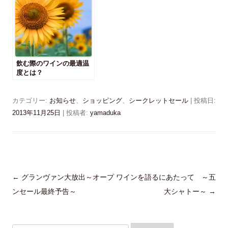
し
き
い
ま
ウ
す
ィ
)
ン
ド
ウ
で
開
き
飲む際のワインの最適温
ま
度とは？
す
)
カテゴリー:
お知らせ
、
ショッピング
、
シークレットセール
| 投稿日:
2013年11月25日
|
投稿者:
yamaduka
投
←
グランヴァン大放出～オープ
ワインを語るにあたって ～五
稿
ンセール最終予告～
大シャトー～
→
ナ
ビ