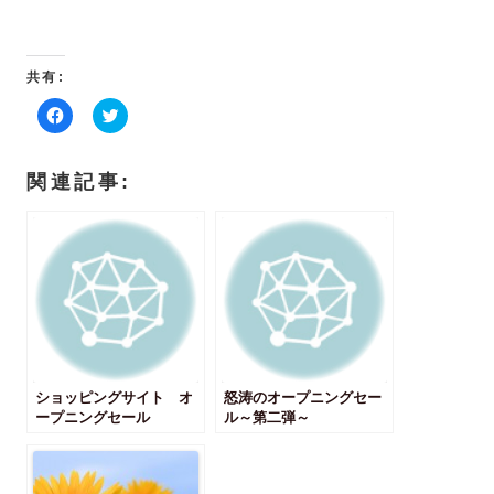
共有:
F
ク
a
リ
c
ッ
e
ク
b
し
関連記事:
o
て
o
T
k
w
で
i
共
t
有
t
す
e
る
r
に
で
は
共
ク
有
リ
(
ッ
新
ク
し
し
い
ショッピングサイト オ
て
ウ
怒涛のオープニングセー
く
ィ
ープニングセール
ル～第二弾～
だ
ン
さ
ド
い
ウ
(
で
新
開