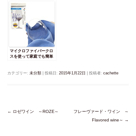
い
ウ
(
で
新
開
し
き
い
ま
ウ
す
ィ
)
ン
ド
ウ
で
開
き
マイクロファイバークロ
ま
スを使って家庭でも簡単
す
)
にできるワイングラスの
上手なお手入れ方法！
カテゴリー:
未分類
| 投稿日:
2015年1月22日
|
投稿者:
cachette
投
←
ロゼワイン ～ROZE～
フレーヴァード・ワイン ～
稿
Flavored wine～
→
ナ