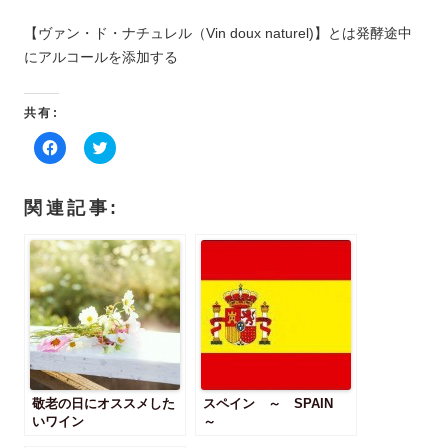
【ヴァン・ド・ナチュレル（Vin doux naturel)】とは発酵途中
にアルコールを添加する
共有:
F
ク
a
リ
c
ッ
e
ク
b
し
関連記事:
o
て
o
T
k
w
で
i
共
t
有
t
す
e
る
r
に
で
は
共
ク
有
リ
(
ッ
新
ク
し
し
い
敬老の日にオススメした
て
ウ
スペイン ～ SPAIN
く
ィ
いワイン
～
だ
ン
さ
ド