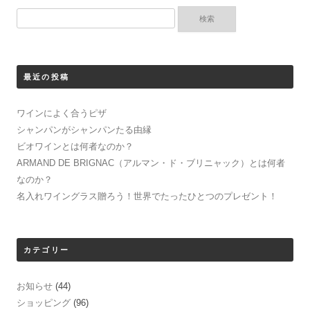
ビ
検
ゲ
索:
ー
シ
最近の投稿
ョ
ン
ワインによく合うピザ
シャンパンがシャンパンたる由縁
ビオワインとは何者なのか？
ARMAND DE BRIGNAC（アルマン・ド・ブリニャック）とは何者
なのか？
名入れワイングラス贈ろう！世界でたったひとつのプレゼント！
カテゴリー
お知らせ
(44)
ショッピング
(96)