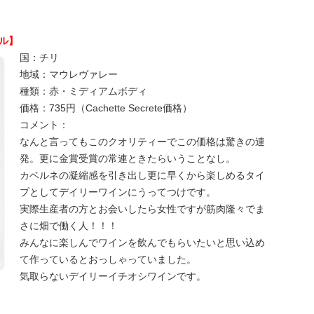
ル】
国：チリ
地域：マウレヴァレー
種類：赤・ミディアムボディ
価格：735円（Cachette Secrete価格）
コメント：
なんと言ってもこのクオリティーでこの価格は驚きの連
発。更に金賞受賞の常連ときたらいうことなし。
カベルネの凝縮感を引き出し更に早くから楽しめるタイ
プとしてデイリーワインにうってつけです。
実際生産者の方とお会いしたら女性ですが筋肉隆々でま
さに畑で働く人！！！
みんなに楽しんでワインを飲んでもらいたいと思い込め
て作っているとおっしゃっていました。
気取らないデイリーイチオシワインです。