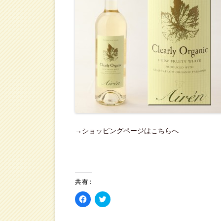
→ショッピングページはこちらへ
共有:
F
ク
a
リ
c
ッ
e
ク