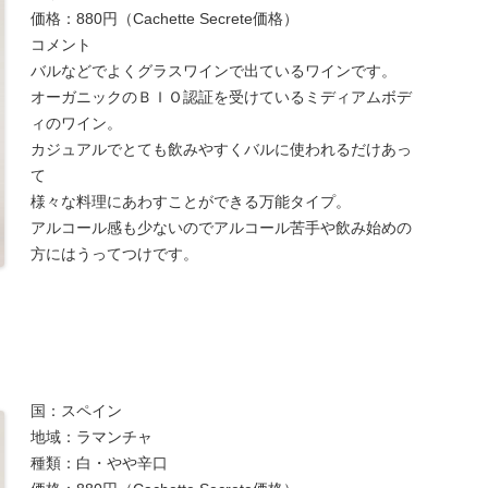
価格：880円（Cachette Secrete価格）
コメント
バルなどでよくグラスワインで出ているワインです。
オーガニックのＢＩＯ認証を受けているミディアムボデ
ィのワイン。
カジュアルでとても飲みやすくバルに使われるだけあっ
て
様々な料理にあわすことができる万能タイプ。
アルコール感も少ないのでアルコール苦手や飲み始めの
方にはうってつけです。
国：スペイン
地域：ラマンチャ
種類：白・やや辛口