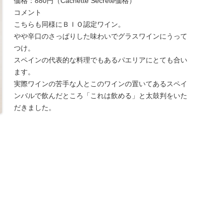
価格：880円（Cachette Secrete価格）
コメント
こちらも同様にＢＩＯ認定ワイン。
やや辛口のさっぱりした味わいでグラスワインにうって
つけ。
スペインの代表的な料理でもあるパエリアにとても合い
ます。
実際ワインの苦手な人とこのワインの置いてあるスペイ
ンバルで飲んだところ「これは飲める」と太鼓判をいた
だきました。