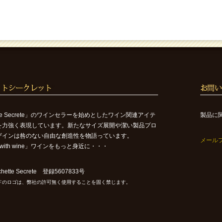
ette Secrete」のワインセラーを始めとしたワイン関連アイテ
製品に
を力強く表現しています。新たなサイズ展開や潔い製品プロ
ザインは咎のない自由な創造性を物語っています。
メール
ife with wine」ワインをもっと身近に・・・
ette Secrete 登録5607833号
ドのロゴは、弊社の許可無く使用することを固く禁じます。