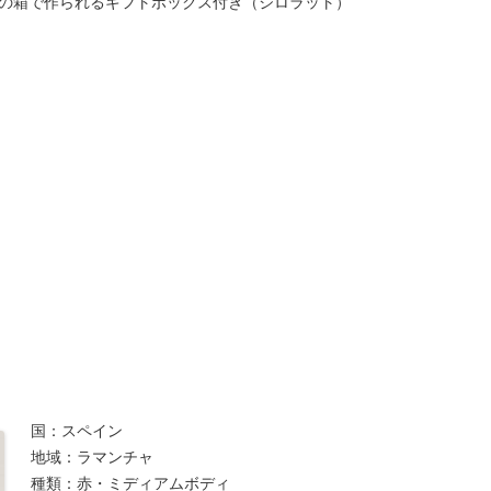
の箱で作られるギフトボックス付き（ジロラット）
国：スペイン
地域：ラマンチャ
種類：赤・ミディアムボディ