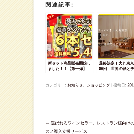
b
し
関連記事:
o
て
o
T
k
w
で
i
共
t
有
t
す
e
る
r
に
で
は
共
ク
有
リ
(
ッ
新
ク
し
し
い
新セット商品販売開始し
て
ウ
最終決定！大丸東京
く
ィ
ました！！【第一弾】
86回 世界の酒と
だ
ン
フェスティバル】
さ
ド
い
ウ
(
で
カテゴリー:
お知らせ
、
ショッピング
| 投稿日:
20
新
開
し
き
い
ま
ウ
す
ィ
)
ン
ド
ウ
で
開
投
←
選ばれるワインセラー、レストラン様向け
き
ま
稿
スメ導入支援サービス
す