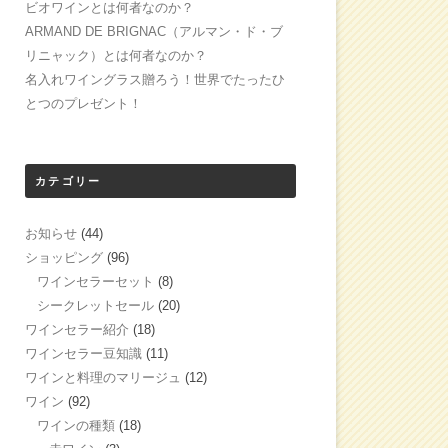
ビオワインとは何者なのか？
ARMAND DE BRIGNAC（アルマン・ド・ブ
リニャック）とは何者なのか？
名入れワイングラス贈ろう！世界でたったひ
とつのプレゼント！
カテゴリー
お知らせ
(44)
ショッピング
(96)
ワインセラーセット
(8)
シークレットセール
(20)
ワインセラー紹介
(18)
ワインセラー豆知識
(11)
ワインと料理のマリージュ
(12)
ワイン
(92)
ワインの種類
(18)