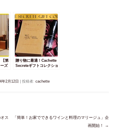
 【第
贈り物に最適！Cachette
チーズ
Secreteギフトコレクショ
ンボックス 新登場！！
14年2月12日
|
投稿者:
cachette
のオス
「簡単！お家でできるワインと料理のマリージュ」企
画開始！
→