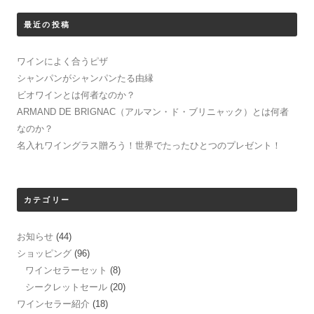
く
ィ
だ
ン
さ
ド
最近の投稿
い
ウ
(
で
新
開
し
き
ワインによく合うピザ
い
ま
ウ
す
シャンパンがシャンパンたる由縁
ィ
)
ン
ビオワインとは何者なのか？
ド
ウ
ARMAND DE BRIGNAC（アルマン・ド・ブリニャック）とは何者
で
開
なのか？
き
名入れワイングラス贈ろう！世界でたったひとつのプレゼント！
ま
す
)
カテゴリー
お知らせ
(44)
ショッピング
(96)
ワインセラーセット
(8)
シークレットセール
(20)
ワインセラー紹介
(18)