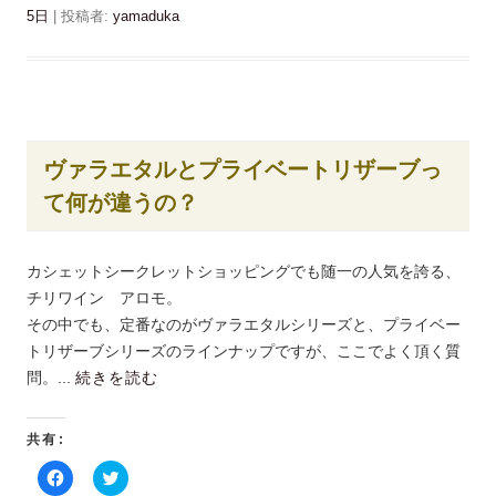
o
T
す
k
w
5日
|
投稿者:
yamaduka
)
で
i
共
t
有
t
す
e
る
r
に
で
は
共
ク
有
リ
(
ッ
新
ヴァラエタルとプライベートリザーブっ
ク
し
し
い
て何が違うの？
て
ウ
く
ィ
だ
ン
さ
ド
い
ウ
カシェットシークレットショッピングでも随一の人気を誇る、
(
で
新
開
チリワイン アロモ。
し
き
い
ま
その中でも、定番なのがヴァラエタルシリーズと、プライベー
ウ
す
ィ
)
トリザーブシリーズのラインナップですが、ここでよく頂く質
ン
ド
問。...
続きを読む
ウ
で
開
き
共有:
ま
す
)
F
ク
a
リ