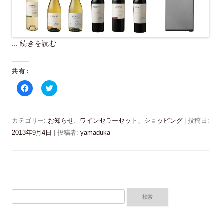
き
ま
す
)
...
続きを読む
共有:
F
ク
a
リ
c
ッ
e
ク
b
し
o
て
カテゴリー:
お知らせ
、
ワインセラーセット
、
ショッピング
| 投稿日:
o
T
k
w
2013年9月4日
|
投稿者:
yamaduka
で
i
共
t
有
t
す
e
る
r
に
で
は
共
ク
有
リ
(
検
ッ
新
ク
し
索:
し
い
て
ウ