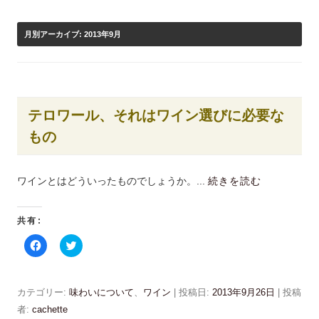
月別アーカイブ:
2013年9月
テロワール、それはワイン選びに必要な
もの
ワインとはどういったものでしょうか。...
続きを読む
共有:
F
ク
a
リ
c
ッ
e
ク
b
し
o
て
カテゴリー:
味わいについて
、
ワイン
| 投稿日:
2013年9月26日
|
投稿
o
T
k
w
者:
cachette
で
i