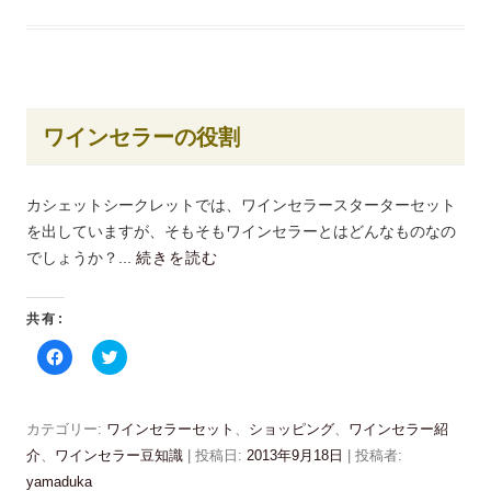
共
t
有
t
す
e
る
r
に
で
は
共
ク
有
リ
(
ッ
新
ワインセラーの役割
ク
し
し
い
て
ウ
く
ィ
だ
ン
カシェットシークレットでは、ワインセラースターターセット
さ
ド
い
ウ
を出していますが、そもそもワインセラーとはどんなものなの
(
で
新
開
でしょうか？...
続きを読む
し
き
い
ま
ウ
す
ィ
)
共有:
ン
ド
ウ
F
ク
で
a
リ
開
c
ッ
き
e
ク
ま
b
し
す
o
て
カテゴリー:
ワインセラーセット
、
ショッピング
、
ワインセラー紹
)
o
T
k
w
介
、
ワインセラー豆知識
| 投稿日:
2013年9月18日
|
投稿者:
で
i
共
t
yamaduka