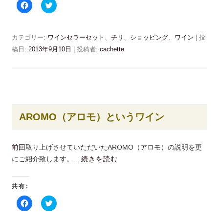
し
き
F
ク
い
ま
a
リ
ウ
す
c
ッ
ィ
)
e
ク
ン
b
し
ド
o
て
カテゴリー:
ワインセラーセット
、
チリ
、
ショッピング
、
ワイン
| 投
ウ
o
T
で
k
w
稿日:
2013年9月10日
|
投稿者:
cachette
開
で
i
き
共
t
ま
有
t
す
す
e
)
る
r
に
で
は
共
ク
有
リ
(
ッ
新
AROMO（アロモ）というワイン
ク
し
し
い
て
ウ
く
ィ
だ
ン
前回
取り上げさせていただいたAROMO（アロモ）の説明を更
さ
ド
い
ウ
にご紹介致します。...
続きを読む
(
で
新
開
し
き
い
ま
共有:
ウ
す
ィ
)
ン
F
ク
ド
a
リ
ウ
c
ッ