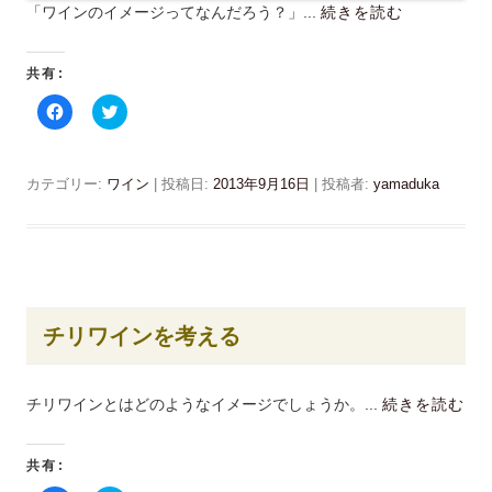
「ワインのイメージってなんだろう？」...
続きを読む
共有:
F
ク
a
リ
c
ッ
e
ク
b
し
o
て
カテゴリー:
ワイン
| 投稿日:
2013年9月16日
|
投稿者:
yamaduka
o
T
k
w
で
i
共
t
有
t
す
e
る
r
に
で
は
共
ク
有
チリワインを考える
リ
(
ッ
新
ク
し
し
い
て
ウ
チリワインとはどのようなイメージでしょうか。
...
続きを読む
く
ィ
だ
ン
さ
ド
い
ウ
(
で
共有:
新
開