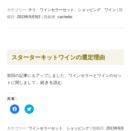
で
e
ク
開
b
し
き
o
て
カテゴリー:
チリ
、
ワインセラーセット
、
ショッピング
、
ワイン
| 投
ま
o
T
す
k
w
稿日:
2013年9月9日
|
投稿者:
cachette
)
で
i
共
t
有
t
す
e
る
r
に
で
は
共
ク
有
リ
(
ッ
新
スターターキットワインの選定理由
ク
し
し
い
て
ウ
く
ィ
だ
ン
前回の記事にもアップしました、
ワインセラーとワインのセッ
さ
ド
い
ウ
トに関しまして
...
続きを読む
(
で
新
開
し
き
い
ま
共有:
ウ
す
ィ
)
ン
F
ク
ド
a
リ
ウ
c
ッ
で
e
ク
開
b
し
き
o
て
カテゴリー:
ワインセラーセット
、
ショッピング
| 投稿日:
2013年9月
ま