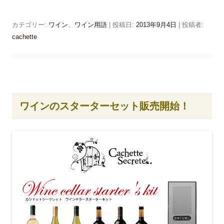
c
ッ
e
ク
b
し
o
て
カテゴリー:
ワイン
、
ワイン用語
| 投稿日:
2013年9月4日
|
投稿者:
o
T
k
w
cachette
で
i
共
t
有
t
す
e
る
r
に
で
は
共
ク
有
リ
(
ッ
新
ワインのスターターセット販売開始！
ク
し
し
い
て
ウ
く
ィ
だ
ン
さ
ド
い
ウ
(
で
新
開
し
き
い
ま
ウ
す
ィ
)
ン
ド
ウ
で
開