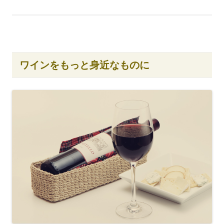
有
t
す
e
る
r
に
で
は
共
ク
有
リ
(
ッ
新
ク
し
し
い
ワインをもっと身近なものに
て
ウ
く
ィ
だ
ン
さ
ド
い
ウ
(
で
新
開
し
き
い
ま
ウ
す
ィ
)
ン
ド
ウ
で
開
き
ま
す
)