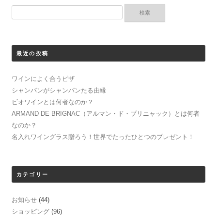
リ
(
検
ッ
新
ク
し
索:
し
い
て
ウ
く
ィ
だ
ン
さ
ド
最近の投稿
い
ウ
(
で
新
開
し
き
ワインによく合うピザ
い
ま
ウ
す
シャンパンがシャンパンたる由縁
ィ
)
ン
ビオワインとは何者なのか？
ド
ウ
ARMAND DE BRIGNAC（アルマン・ド・ブリニャック）とは何者
で
開
なのか？
き
名入れワイングラス贈ろう！世界でたったひとつのプレゼント！
ま
す
)
カテゴリー
お知らせ
(44)
ショッピング
(96)