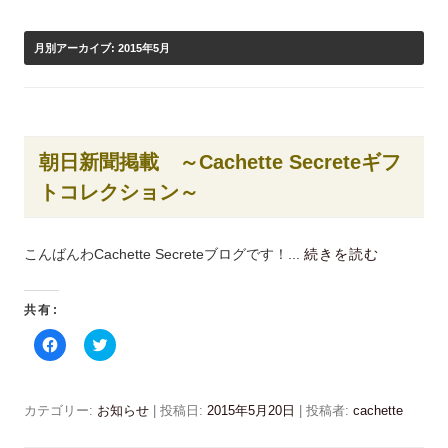
月別アーカイブ:
2015年5月
朝日新聞掲載 ～Cachette Secreteギフ
トコレクション～
こんばんわCachette Secreteブログです！...
続きを読む
共有:
F
ク
a
リ
c
ッ
e
ク
b
し
o
て
カテゴリー:
お知らせ
| 投稿日:
2015年5月20日
|
投稿者:
cachette
o
T
k
w
で
i