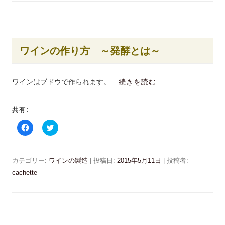
共
t
有
t
す
e
る
r
に
で
は
共
ク
有
ワインの作り方 ～発酵とは～
リ
(
ッ
新
ク
し
し
い
て
ウ
ワインはブドウで作られます。...
続きを読む
く
ィ
だ
ン
さ
ド
い
ウ
(
で
共有:
新
開
し
き
F
ク
い
ま
a
リ
ウ
す
c
ッ
ィ
)
e
ク
ン
b
し
ド
o
て
カテゴリー:
ワインの製造
| 投稿日:
2015年5月11日
|
投稿者:
ウ
o
T
で
k
w
cachette
開
で
i
き
共
t
ま
有
t
す
す
e
)
る
r
に
で
は
共
ク
有