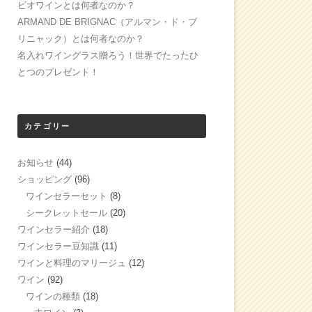
ビオワインとは何者なのか？
ARMAND DE BRIGNAC（アルマン・ド・ブ
リニャック）とは何者なのか？
名入れワイングラス贈ろう！世界でたったひ
とつのプレゼント！
カテゴリー
お知らせ
(44)
ショッピング
(96)
ワインセラーセット
(8)
シークレットセール
(20)
ワインセラー紹介
(18)
ワインセラー豆知識
(11)
ワインと料理のマリージュ
(12)
ワイン
(92)
ワインの種類
(18)