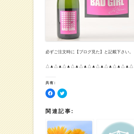
必ずご注文時に【ブログ見た】と記載下さい。
△▲△▲△▲△▲△▲△▲△▲△▲△▲△▲△
共有:
F
ク
a
リ
c
ッ
e
ク
b
し
関連記事:
o
て
o
T
k
w
で
i
共
t
有
t