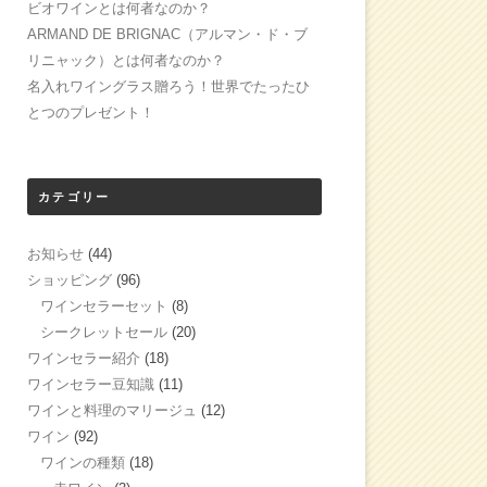
ビオワインとは何者なのか？
ARMAND DE BRIGNAC（アルマン・ド・ブ
リニャック）とは何者なのか？
名入れワイングラス贈ろう！世界でたったひ
とつのプレゼント！
カテゴリー
お知らせ
(44)
ショッピング
(96)
ワインセラーセット
(8)
シークレットセール
(20)
ワインセラー紹介
(18)
ワインセラー豆知識
(11)
ワインと料理のマリージュ
(12)
ワイン
(92)
ワインの種類
(18)