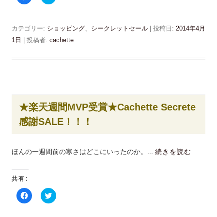
a
リ
ン
c
ッ
ド
e
ク
ウ
b
し
で
o
て
カテゴリー:
ショッピング
、
シークレットセール
| 投稿日:
2014年4月
開
o
T
き
k
w
1日
|
投稿者:
cachette
ま
で
i
す
共
t
)
有
t
す
e
る
r
に
で
は
共
ク
有
リ
(
ッ
新
★楽天週間MVP受賞★Cachette Secrete
ク
し
し
い
感謝SALE！！！
て
ウ
く
ィ
だ
ン
さ
ド
い
ウ
ほんの一週間前の寒さはどこにいったのか。...
続きを読む
(
で
新
開
し
き
い
ま
ウ
す
共有:
ィ
)
ン
F
ク
ド
a
リ
ウ
c
ッ
で
e
ク
開