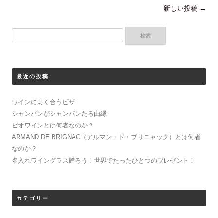
リ
(
投
新しい投稿
→
ッ
新
ク
し
し
い
稿
て
ウ
検
く
ィ
ナ
だ
ン
索:
さ
ド
ビ
い
ウ
(
で
ゲ
新
開
し
き
ー
最近の投稿
い
ま
ウ
す
シ
ィ
)
ン
ワインによく合うピザ
ョ
ド
ウ
シャンパンがシャンパンたる由縁
で
ン
開
ビオワインとは何者なのか？
き
ま
ARMAND DE BRIGNAC（アルマン・ド・ブリニャック）とは何者
す
)
なのか？
名入れワイングラス贈ろう！世界でたったひとつのプレゼント！
カテゴリー