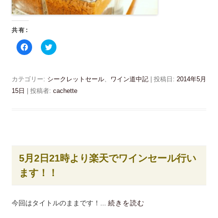
共有:
F
ク
a
リ
c
ッ
e
ク
b
し
o
て
カテゴリー:
シークレットセール
、
ワイン道中記
| 投稿日:
2014年5月
o
T
k
w
15日
|
投稿者:
cachette
で
i
共
t
有
t
す
e
る
r
に
で
は
共
ク
有
リ
(
ッ
新
5月2日21時より楽天でワインセール行い
ク
し
し
い
ます！！
て
ウ
く
ィ
だ
ン
さ
ド
い
ウ
今回はタイトルのままです！...
続きを読む
(
で
新
開
し
き