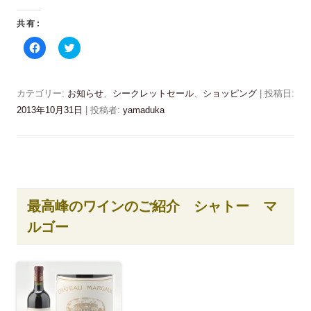
す
)
共有:
F
ク
a
リ
c
ッ
e
ク
b
し
o
て
カテゴリー:
お知らせ
、
シークレットセール
、
ショッピング
| 投稿日:
o
T
k
w
2013年10月31日
|
投稿者:
yamaduka
で
i
共
t
有
t
す
e
る
r
に
で
は
共
ク
有
リ
(
ッ
新
最高峰のワインのご紹介 シャトー マ
ク
し
し
い
ルゴー
て
ウ
く
ィ
だ
ン
さ
ド
い
ウ
(
で
新
開
し
き
い
ま
ウ
す