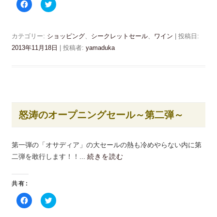
F
ク
a
リ
c
ッ
e
ク
b
し
o
て
カテゴリー:
ショッピング
、
シークレットセール
、
ワイン
| 投稿日:
o
T
k
w
2013年11月18日
|
投稿者:
yamaduka
で
i
共
t
有
t
す
e
る
r
に
で
は
共
ク
有
リ
(
ッ
新
怒涛のオープニングセール～第二弾～
ク
し
し
い
て
ウ
く
ィ
だ
ン
第一弾の「オサディア」の大セールの熱も冷めやらない内に第
さ
ド
い
ウ
二弾を敢行します！！...
続きを読む
(
で
新
開
し
き
い
ま
共有:
ウ
す
ィ
)
ン
F
ク
ド
a
リ
ウ
c
ッ
で