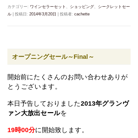
b
し
き
o
て
カテゴリー:
ま
ワインセラーセット
、
ショッピング
、
シークレットセー
o
T
す
k
w
ル
| 投稿日:
2014年3月20日
|
投稿者:
cachette
)
で
i
共
t
有
t
す
e
る
r
に
で
は
共
ク
有
リ
(
ッ
新
オープニングセール～Final～
ク
し
し
い
て
ウ
く
ィ
だ
ン
開始前にたくさんのお問い合わせありが
さ
ド
い
ウ
とうございます。
(
で
新
開
し
き
い
ま
ウ
す
本日予告しておりました
2013年グランヴ
ィ
)
ン
ァン大放出セール
を
ド
ウ
で
開
19時00分
に開始致します。
き
ま
す