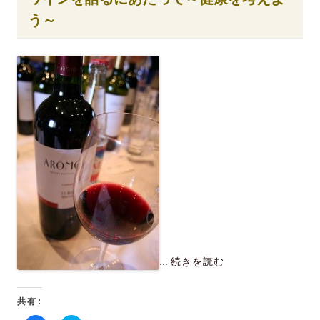
ク
し
し
い
う～
て
ウ
く
ィ
だ
ン
さ
ド
い
ウ
(
で
新
開
し
き
い
ま
ウ
す
ィ
)
ン
ド
ウ
で
開
き
ま
す
)
...
続きを読む
共有: