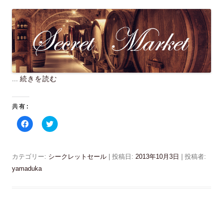
さ
ド
い
ウ
(
で
新
開
し
き
い
ま
ウ
す
ィ
)
ン
ド
ウ
で
...
続きを読む
開
き
ま
す
)
共有:
F
ク
a
リ
c
ッ
e
ク
b
し
o
て
カテゴリー:
シークレットセール
| 投稿日:
2013年10月3日
|
投稿者:
o
T
k
w
yamaduka
で
i
共
t
有
t
す
e
る
r
に
で
は
共
ク
有