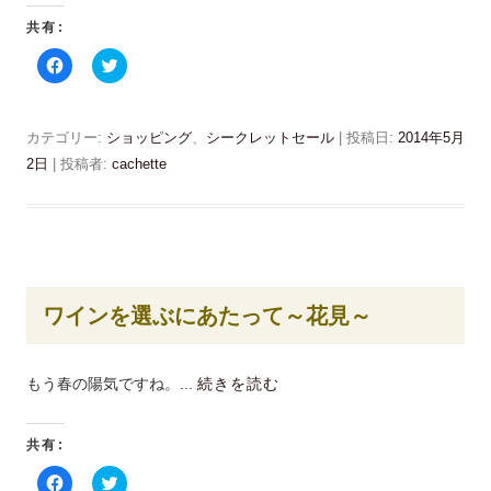
い
ま
ウ
す
共有:
ィ
)
ン
F
ク
ド
a
リ
ウ
c
ッ
で
e
ク
開
b
し
き
o
て
カテゴリー:
ま
ショッピング
、
シークレットセール
| 投稿日:
2014年5月
o
T
す
k
w
2日
|
投稿者:
cachette
)
で
i
共
t
有
t
す
e
る
r
に
で
は
共
ク
有
リ
(
ッ
新
ワインを選ぶにあたって～花見～
ク
し
し
い
て
ウ
く
ィ
だ
ン
もう春の陽気ですね。...
続きを読む
さ
ド
い
ウ
(
で
新
開
共有:
し
き
い
ま
ウ
す
F
ク
ィ
)