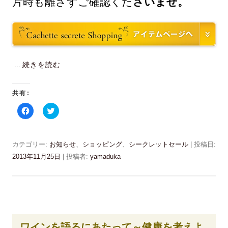
片時も離さずご確認くだ
さいませ。
...
続きを読む
共有:
F
ク
a
リ
c
ッ
e
ク
b
し
o
て
カテゴリー:
お知らせ
、
ショッピング
、
シークレットセール
| 投稿日:
o
T
k
w
2013年11月25日
|
投稿者:
yamaduka
で
i
共
t
有
t
す
e
る
r
に
で
は
共
ク
有
リ
(
ッ
新
ワインを語るにあたって～健康を考えよ