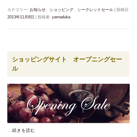
e
ク
開
b
し
き
o
て
カテゴリー:
お知らせ
、
ショッピング
、
シークレットセール
| 投稿日:
ま
o
T
す
k
w
2013年11月8日
|
投稿者:
yamaduka
)
で
i
共
t
有
t
す
e
る
r
に
で
は
共
ク
有
リ
(
ッ
新
ショッピングサイト オープニングセー
ク
し
し
い
ル
て
ウ
く
ィ
だ
ン
さ
ド
い
ウ
(
で
新
開
し
き
い
ま
ウ
す
ィ
)
ン
ド
ウ
で
開
...
続きを読む
き
ま