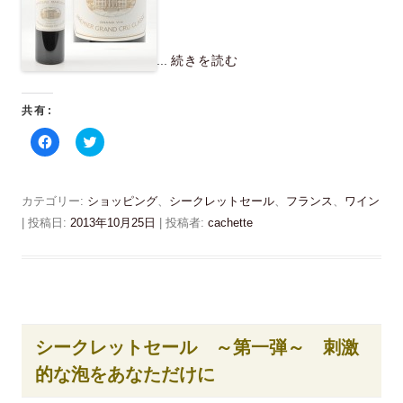
ィ
)
ン
ド
ウ
で
...
続きを読む
開
き
ま
す
共有:
)
F
ク
a
リ
c
ッ
e
ク
b
し
o
て
カテゴリー:
ショッピング
、
シークレットセール
、
フランス
、
ワイン
o
T
k
w
| 投稿日:
2013年10月25日
|
投稿者:
cachette
で
i
共
t
有
t
す
e
る
r
に
で
は
共
ク
有
リ
(
ッ
新
シークレットセール ～第一弾～ 刺激
ク
し
し
い
的な泡をあなただけに
て
ウ
く
ィ
だ
ン